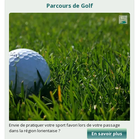
Vive
Parcours de Golf
Inzinza
Lochris
Envie de pratiquer votre sport favori lors de votre passage
dans la région lorientaise ?
En savoir plus
sur