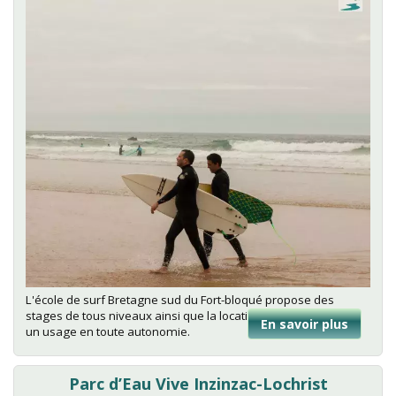
L'école de surf Bretagne sud du Fort-bloqué propose des
stages de tous niveaux ainsi que la location de matériel pour
En savoir plus
sur
un usage en toute autonomie.
Ecole
de
surf
Parc d’Eau Vive Inzinzac-Lochrist
du