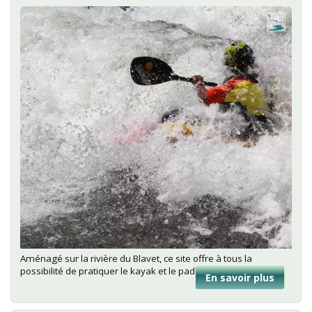
Fort-
Bloqué
Aménagé sur la rivière du Blavet, ce site offre à tous la
possibilité de pratiquer le kayak et le paddle.
En savoir plus
sur
Parc
d’Eau