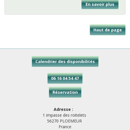
En savoir plus
sur
Locati
de
vélo
Haut de page
Calendrier des disponibilités
06 16 04 54 47
Réservation
Adresse :
1 impasse des roitelets
56270 PLOEMEUR
France