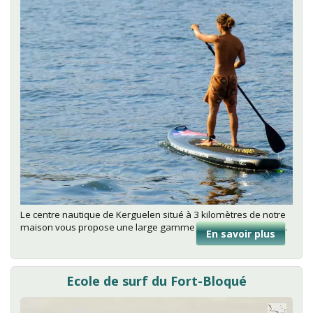
Le centre nautique de Kerguelen situé à 3 kilomètres de notre
maison vous propose une large gamme d'activités nautiques.
En savoir plus
sur
Loisirs
nautiq
à
Ecole de surf du Fort-Bloqué
Larmor
Plage