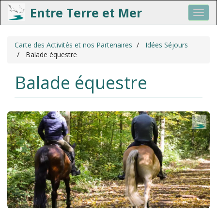
Entre Terre et Mer
Toggl
navig
Aller
Carte des Activités et nos Partenaires
Idées Séjours
au
Balade équestre
contenu
principal
Balade équestre