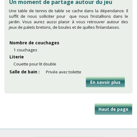
Un moment de partage autour du jeu
Une table de tennis de table se cache dans la dépendance. Il
suffit de nous solliciter pour que nous l’installions dans le
jardin. Vous aurez aussi plaisir à vous retrouver autour des
jeux de palets bretons, de boules et de quilles finlandaises.
Nombre de couchages
1 couchages
Literie
Couette pour lit double
Salle de bain
Privée avec toilette
En savoir plus
sur
Chamb
port
de
Kerroc'
Haut de page