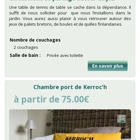
Une table de tennis de table se cache dans la dépendance. Il
suffit de nous solliciter pour que nous l’installions dans le
jardin. Vous aurez aussi plaisir à vous retrouver autour des
jeux de palets bretons, de boules et de quilles finlandaises.
Nombre de couchages
2 couchages
Salle de bain
Privée avec toilette
En savoir plus
sur
Chamb
port
de
Chambre port de Kerroc'h
Lomen
à partir de 75.00€