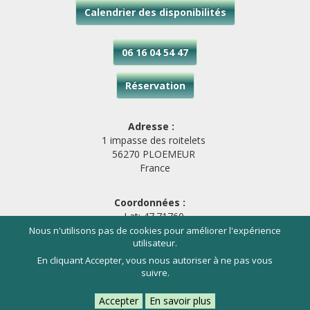
Calendrier des disponibilités
06 16 04 54 47
Réservation
Adresse :
1 impasse des roitelets
56270 PLOEMEUR
France
Coordonnées :
Lat: 47.71760
Long: -3.42288
Nous n'utilisons pas de cookies pour améliorer l'expérience
utilisateur.
En cliquant Accepter, vous nous autoriser à ne pas vous
© 2026 - Entre Terre et Mer -
Mentions légales
suivre.
- L'esprit de la maison : douceur et simplicité. -
Accepter
En savoir plus