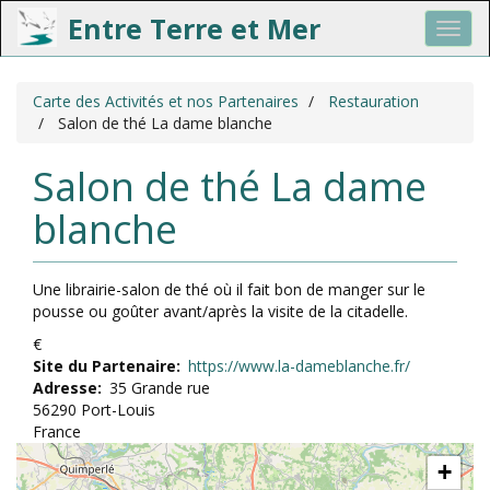
Entre Terre et Mer
Toggl
navig
Aller
Carte des Activités et nos Partenaires
Restauration
au
Salon de thé La dame blanche
contenu
principal
Salon de thé La dame
blanche
Geolocation‎
Une librairie-salon de thé où il fait bon de manger sur le
pousse ou goûter avant/après la visite de la citadelle.
€
Site du Partenaire
https://www.la-dameblanche.fr/
Adresse
35 Grande rue
56290
Port-Louis
France
+