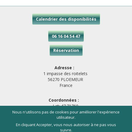
Calendrier des disponibilités
06 16 04 54 47
Réservation
Adresse :
1 impasse des roitelets
56270 PLOEMEUR
France
Coordonnées :
Lat: 47.71760
Long: -3.42288
Nous n'utilisons pas de cookies pour améliorer l'expérience
utilisateur.
En cliquant Accepter, vous nous autoriser à ne pas vous
© 2026 - Entre Terre et Mer -
Mentions légales
suivre.