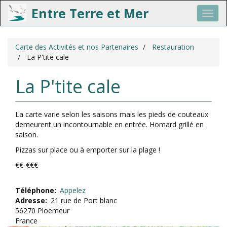
Entre Terre et Mer
Toggl
navig
Aller
Carte des Activités et nos Partenaires
Restauration
au
La P'tite cale
contenu
principal
La P'tite cale
Geolocation‎
La carte varie selon les saisons mais les pieds de couteaux
demeurent un incontournable en entrée. Homard grillé en
saison.
Pizzas sur place ou à emporter sur la plage !
€€-€€€
Téléphone
Appelez
Adresse
21 rue de Port blanc
56270
Ploemeur
France