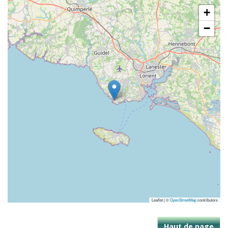
+
−
Leaflet | ©
OpenStreetMap
contributors
Haut de page